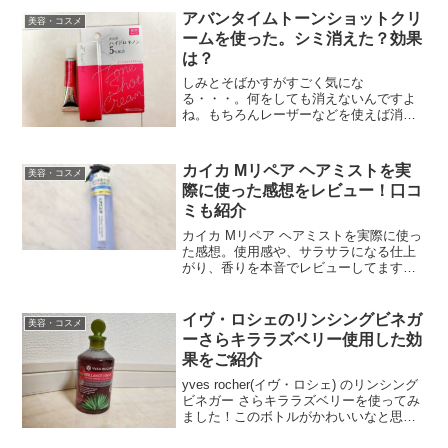
ちゃんから大人まで使えるhadakaraを使
アバンタイムトーンショットクリ
美容・コスメ
ってみた。
ームを使った。シミ消えた？効果
は？
しみとそばかすがすごく気にな
る・・・。何をしても消えないんですよ
ね。もちろんレーザーなどを使えば消え
るんでしょうが、通う時間もケアも大変
そうだし、できることなら自宅でシミと
そばかすができたらいいなと思っていま
カイカ Mリペア ヘアミストを実
美容・コスメ
す。シミに効果的なクリームをいろ...
際に使った感想をレビュー！口コ
ミも紹介
カイカ Mリペア ヘアミストを実際に使っ
た感想。使用感や、サラサラになる仕上
がり、香りを本音でレビューしてます。
また、カイカ Mリペア ヘアミストの口コ
ミも紹介しています。
イヴ・ロシェのリンシングビネガ
美容・コスメ
ーさらキララズベリー使用した効
果をご紹介
yves rocher(イヴ・ロシェ) のリンシング
ビネガー さらキララズベリーを使ってみ
ました！このボトルがかわいいなと思っ
ていたのですが、口コミも評価が高くて