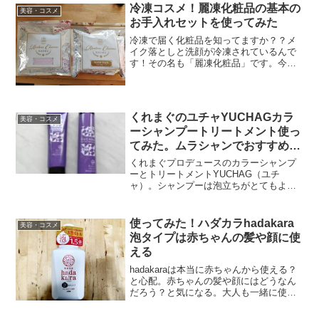
冷凍コスメ！麗凍化粧品の基本の
美容・コスメ
お手入れセットを使ってみた
冷凍で届く化粧品を知ってますか？？メ
イク落としと洗顔が冷凍されているんで
す！その名も「麗凍化粧品」です。今
回、「麗凍化粧品の基本のお手入れセッ
ト」を使ってみたので、使ってみた感想
を書いてみようと思います。冷凍コス
メ、麗凍化粧品が気になってい...
くれまぐのユチャYUCHAGカラ
美容・コスメ
ーシャンプートリートメント使っ
てみた。ムラシャンでおすすめの
市販！
くれまぐプロデュースのカラーシャンプ
ーとトリートメントYUCHAG（ユチ
ャ）。シャンプーは泡立ちがとてもよく
て、トリートメントはサラサラになる。
トリートメント力強い。いい香りで放置
時間も苦じゃない。
使ってみた！ハダカラhadakara
美容・コスメ
泡タイプは赤ちゃんの髪や顔に使
える
hadakaraは本当に赤ちゃんから使える？
と心配。赤ちゃんの髪や顔にはどうなん
だろう？と気になる。大人も一緒に使え
るほうがいろんな手間から解放されてラ
クだな。そんなこと思ってる人必見！赤