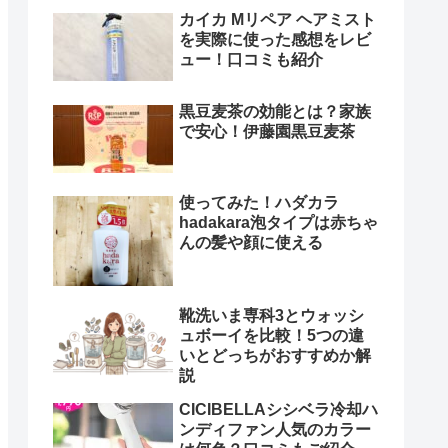
カイカ Mリペア ヘアミスト
を実際に使った感想をレビ
ュー！口コミも紹介
黒豆麦茶の効能とは？家族
で安心！伊藤園黒豆麦茶
使ってみた！ハダカラ
hadakara泡タイプは赤ちゃ
んの髪や顔に使える
靴洗いま専科3とウォッシ
ュボーイを比較！5つの違
いとどっちがおすすめか解
説
CICIBELLAシシベラ冷却ハ
ンディファン人気のカラー