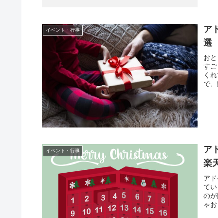
ア
イベント・行事
選
おと
すご
くれ
で、
ア
イベント・行事
楽
アド
てい
のが
ゃお