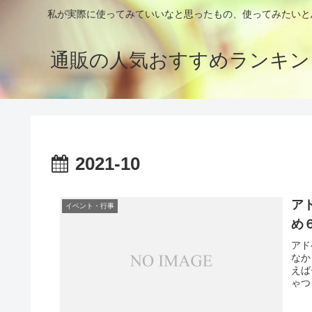
私が実際に使ってみていいなと思ったもの、使ってみたいと
通販の人気おすすめランキン
2021-10
ア
イベント・行事
め
アド
なか
えば
ゃつ