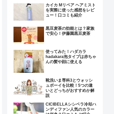
カイカ Mリペア ヘアミスト
を実際に使った感想をレビ
ュー！口コミも紹介
黒豆麦茶の効能とは？家族
で安心！伊藤園黒豆麦茶
使ってみた！ハダカラ
hadakara泡タイプは赤ちゃ
んの髪や顔に使える
靴洗いま専科3とウォッシ
ュボーイを比較！5つの違
いとどっちがおすすめか解
説
CICIBELLAシシベラ冷却ハ
ンディファン人気のカラー