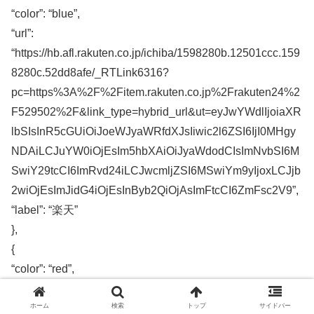
“color”: “blue”,
“url”:
“https://hb.afl.rakuten.co.jp/ichiba/1598280b.12501ccc.159
8280c.52dd8afe/_RTLink6316?
pc=https%3A%2F%2Fitem.rakuten.co.jp%2Frakuten24%2
F529502%2F&link_type=hybrid_url&ut=eyJwYWdlIjoiaXR
lbSIsInR5cGUiOiJoeWJyaWRfdXJsIiwic2l6ZSI6IjI0MHgy
NDAiLCJuYW0iOjEsIm5hbXAiOiJyaWdodCIsImNvbSI6M
SwiY29tcCI6ImRvd24iLCJwcmljZSI6MSwiYm9yIjoxLCJjb
2wiOjEsImJidG4iOjEsInByb2QiOjAsImFtcCI6ZmFsc2V9”,
“label”: “楽天”
},
{
“color”: “red”,
“url”:
ホーム
検索
トップ
サイドバー
“https://store.shopping.yahoo.co.jp/matsumotokiyoshi/4901