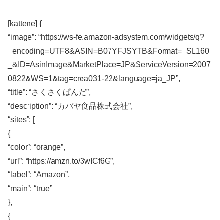
[kattene] {
“image”: “https://ws-fe.amazon-adsystem.com/widgets/q?
_encoding=UTF8&ASIN=B07YFJSYTB&Format=_SL160
_&ID=AsinImage&MarketPlace=JP&ServiceVersion=2007
0822&WS=1&tag=crea031-22&language=ja_JP”,
“title”: “さくさくぱんだ”,
“description”: “カバヤ食品株式会社”,
“sites”: [
{
“color”: “orange”,
“url”: “https://amzn.to/3wICf6G”,
“label”: “Amazon”,
“main”: “true”
},
{