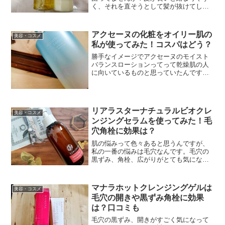
く、それを直そうとして髪が抜けてしま
ったり、切れてしまったり・・・。ま
た、髪が硬い方や量が多い方はゴワつき
が気になる方も多いと思います。私は髪
アクセーヌの化粧をオイリー肌の
美容・コスメ
が細いのでゴワツキはあまり...
私が使ってみた！コスパはどう？
勝手なイメージでアクセーヌのモイスト
バランスローションってって乾燥肌の人
に向いているものと思っていたんです。
だから脂性肌の私が使うとべたべたして
しまうのかななんて少し不安に思いなが
らも、使ってみました。今回は使ってみ
た率直な感想と、値段は高...
リアラスターナチュラルビオクレ
美容・コスメ
ンジングセラムを使ってみた！毛
穴角栓に効果は？
肌の悩みって色々あると思うんですが、
私の一番の悩みは毛穴なんです。毛穴の
黒ずみ、角栓、広がりがとても気になっ
ているんです。酵素系の洗顔を使ってみ
たり、毛穴のトラブルにいいというメイ
ク落としを使ってみたりといろいろ試し
マナラホットクレンジングゲルは
美容・コスメ
てみたのですが、なかなか...
毛穴の開きや黒ずみ角栓に効果
は？口コミも
毛穴の黒ずみ、開きがすごく気になって