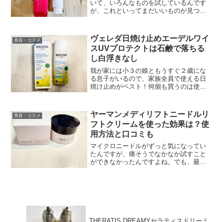
いて、いろんなものを試しているんです
が、これといってまだいいものが見つか
ってないんですよね。以前調べていた時
に、ホットクレンジングがいいと知って
使ってみたんですよ。ホットクレンジン
ヴェレダ日焼け止めエーデルワイ
美容・コスメ
グといえば「マナラホット...
スUVプロテクトは石鹸で落ちる
し白浮きなし
我が家には小３の娘ともうすぐ２歳にな
る息子がいるので、家族全員で使える日
焼け止めがベスト！何個も買うのは使い
切れなかったり、置き場所に困ったりす
るので、１個でみんなで使えるものしか
買いません。小さい子供がいる人にはお
ヤーマンメディリフトニードルリ
美容・コスメ
なじみのヴェレダ（WEL...
フトクリームを使った効果は？使
用方法と口コミも
マイクロニードルがずっと気になってい
たんですが、痛そうでなかなか試すこと
ができなかったんですよね。でも、最近
ほうれい線がすごく気になるようになっ
てきて・・・。ほうれい線に効果的とい
う化粧品をいろいろ試してみたんです
が、これという効果がわから...
THERATIS DREAMYセラティスドリーミ