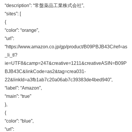
“description”: “常盤薬品工業株式会社”,
“sites”: [
{
“color”: “orange”,
“url”:
“https://www.amazon.co.jp/gp/product/B09PBJB43C/ref=as
_li_tl?
ie=UTF8&camp=247&creative=1211&creativeASIN=B09P
BJB43C&linkCode=as2&tag=crea031-
22&linkId=a3fb1ab7c20a06ab7c39383de4bed940”,
“label”: “Amazon”,
“main”: “true”
},
{
“color”: “blue”,
“url”: