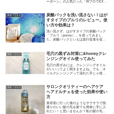
ーボーン』の人気だった「WブロウEX
N」をより描きやすく使い心地の良いもの
にリニューアルし初心者でも簡単に理想
の眉が描ける「パーフェクトアイブロ
炭酸パックを洗い流さない！はが
美容・コスメ
ウ」が新登場！アイブロウが苦手でも簡
すタイプのプルリのレビュー。使
単に立体的に書けると口コミでも大好
い方や効果は？
評！
洗い流さず、はがすタイプの炭酸パック
「プルリ（purury）」を使ってみまし
た。炭酸パックといえば血行促進を促し
たりターンオーバーを促すといわれてい
ますよね。プルリの使い方や使ってみた
効果を正直に書いていますので、気にな
毛穴の黒ずみ対策に&honeyクレ
美容・コスメ
っている方はぜひ参考...
ンジングオイル使ってみた
毛穴の黒ずみには、クレンジングオイル
がいいってよく聞きますよね。でも、オ
イルクレンジングって濡れた手じゃ使え
ないものが多くて…。面倒だからと濡れ
た手で使うとメイクが落ちなかったりし
て、「ああ、ちゃんと手を拭かなきゃダ
サロンクオリティーのヘアケア
美容・コスメ
メか…」と毎回ひと手間が...
ヘアドルチェを使った効果や使い
方
美容室に行った後のようなサラサラで指
通りのいい髪の毛を家でも簡単に手に入
れたい！と思いませんか？私の髪の毛は