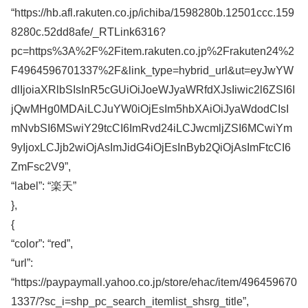
“https://hb.afl.rakuten.co.jp/ichiba/1598280b.12501ccc.159
8280c.52dd8afe/_RTLink6316?
pc=https%3A%2F%2Fitem.rakuten.co.jp%2Frakuten24%2
F4964596701337%2F&link_type=hybrid_url&ut=eyJwYW
dlIjoiaXRlbSIsInR5cGUiOiJoeWJyaWRfdXJsIiwic2l6ZSI6I
jQwMHg0MDAiLCJuYW0iOjEsIm5hbXAiOiJyaWdodCIsI
mNvbSI6MSwiY29tcCI6ImRvd24iLCJwcmljZSI6MCwiYm
9yIjoxLCJjb2wiOjAsImJidG4iOjEsInByb2QiOjAsImFtcCI6
ZmFsc2V9”,
“label”: “楽天”
},
{
“color”: “red”,
“url”:
“https://paypaymall.yahoo.co.jp/store/ehac/item/496459670
1337/?sc_i=shp_pc_search_itemlist_shsrg_title”,