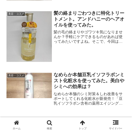
シャンプーとトリートメントだけでは理
想的な髪の毛にはならなくて。でもそれ
は仕方ないことと諦めて、洗い流さない
髪の絡まりごわつきに特化トリー
美容・コスメ
トリートメントを使ってい...
トメント。アンドハニーのヘアオ
イルを使ってみた。
髪の毛の絡まりやゴワツキ気になりませ
んか？手軽にケアできるものがあれば使
ってみたいですよね。そこで、今回は髪
の毛の絡まり・ごわつきに特化した
「&honeyの洗い流さないトリートメン
ト」を使ってみました！ 髪の毛の絡ま
り・ごわつきに特化したシ...
なめらか本舗豆乳イソフラボンミ
美容・コスメ
スト化粧水を使ってみた。美白や
シミへの効果は？
なめらか本舗のシミ対策＆しわ改善をサ
ポートしてくれる化粧水が新発売！「豆
乳イソフラボン含有の薬用エイジングケ
アミスト化粧水」を使ってみた。使って
みた使用感をお伝えします。
ホーム
検索
トップ
サイドバー